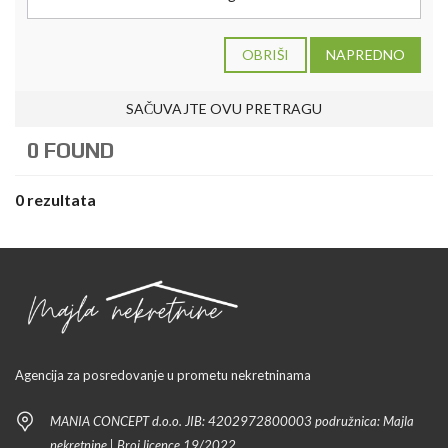
OBRIŠI
NAPREDNO
SAČUVAJTE OVU PRETRAGU
0 FOUND
0 rezultata
Agencija za posredovanje u prometu nekretninama
MANIA CONCEPT d.o.o. JIB: 4202972800003 podružnica: Majla
nekretnine | Broj licence 19/2022