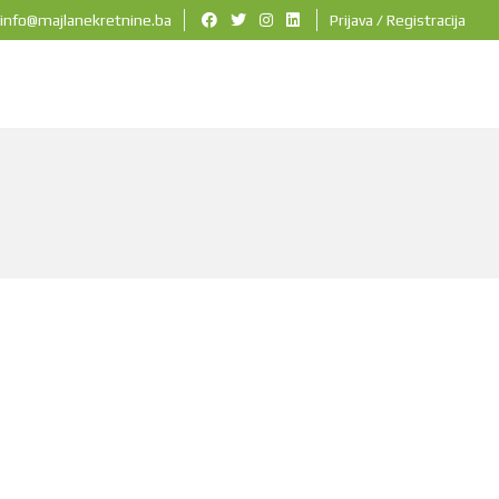
info@majlanekretnine.ba
Prijava / Registracija