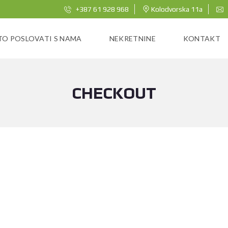
+387 61 928 968
Kolodvorska 11a
TO POSLOVATI S NAMA
NEKRETNINE
KONTAKT
CHECKOUT