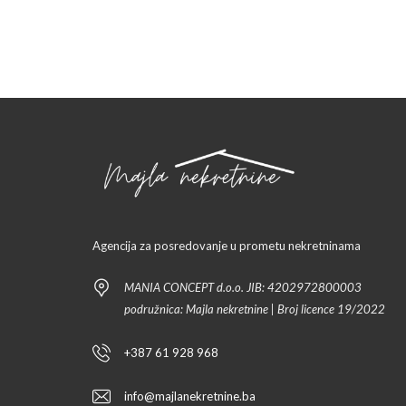
Agencija za posredovanje u prometu nekretninama
MANIA CONCEPT d.o.o. JIB: 4202972800003
podružnica: Majla nekretnine | Broj licence 19/2022
+387 61 928 968
info@majlanekretnine.ba